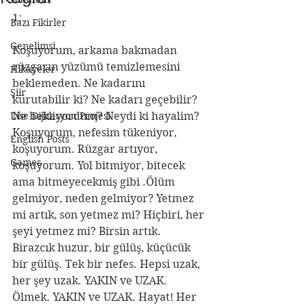
1:
Bazı Fikirler
Genelimsi
Koşuyorum, arkama bakmadan 
rüzgarın yüzümü temizlemesini 
Hikayeler
beklemeden. Ne kadarını 
Şiir
kurutabilir ki? Ne kadarı geçebilir? 
Lise Dijitasyon Projesi
Ne bekliyordum? Neydi ki hayalim? 
Koşuyorum, nefesim tükeniyor, 
English Posts
koşuyorum. Rüzgar artıyor, 
Games
koşuyorum. Yol bitmiyor, bitecek 
ama bitmeyecekmiş gibi .Ölüm 
gelmiyor, neden gelmiyor? Yetmez 
mi artık, son yetmez mi? Hiçbiri, her 
şeyi yetmez mi? Birsin artık. 
Birazcık huzur, bir gülüş, küçücük 
bir gülüş. Tek bir nefes. Hepsi uzak, 
her şey uzak. YAKIN ve UZAK. 
Ölmek. YAKIN ve UZAK. Hayat! Her 