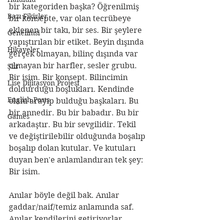
bir kategoriden başka? Öğrenilmiş 
Bazı Fikirler
bir konsepte, var olan tecrübeye 
eklenen bir takı, bir ses. Bir şeylere 
Genelimsi
yapıştırılan bir etiket. Beyin dışında 
Hikayeler
gerçek olmayan, bilinç dışında var 
olmayan bir harfler, sesler grubu. 
Şiir
Bir isim. Bir konsept. Bilincimin 
Lise Dijitasyon Projesi
doldurduğu boşlukları. Kendinde 
English Posts
olanı arayıp bulduğu başkaları. Bu 
bir annedir. Bu bir babadır. Bu bir 
Games
arkadaştır. Bu bir sevgilidir. Tekil 
ve değiştirilebilir olduğunda boşalıp 
boşalıp dolan kutular. Ve kutuları 
duyan ben'e anlamlandıran tek şey: 
Bir isim. 
Anılar böyle değil bak. Anılar 
gaddar/naif/temiz anlamında saf. 
Anılar kendilerini getiriyorlar. 