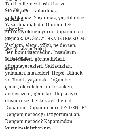
Tarif edilemez boşluklar ve 
Bazı Fikirler
karmaşalar. Anlatılmaz, 
anlatılamaz. Yaşanmaz, yaşatılamaz. 
Genelimsi
Yaşatılmamalı da. Ölümün tek 
Hikayeler
kurtuluş olduğu yerde dopamin için 
koşmak. DOĞMAYI BEN İSTEMEDİM. 
Şiir
Varlığın, elemi, yükü, ne dersen. 
Lise Dijitasyon Projesi
Ben bunu istemedim. İnsanların 
English Posts
bilmedikleri, görmedikleri, 
göremeyecekleri. Sakladıkları 
Games
yalanları, maskeleri. Hepsi. Bilmek 
ve ölmek, yaşamak. Doğan her 
çocuk, ölecek her bir insanken, 
acımasızca çoğalırlar. Hepsi ayrı 
düşüncesiz, herkes ayrı bencil. 
Dopamin. Dopamin nerede? DENGE! 
Dengem neredey? İstiyorum ulan. 
Dengem nerede? Kapanımdan 
kurtulmak istiyorum.