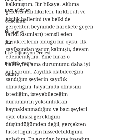
kalkmıştım. Bir hikaye. Aklıma 
Bazı Fikirler
gelen farklı fikirleri, farklı ruh ve 
kişilik hallerini (ve belki de 
Genelimsi
gerçekten beynimde harekete geçen 
Hikayeler
farklı kısımları) temsil eden 
karakterlerin olduğu bir öykü. İlk 
Şiir
sayfasından yarım kalmıştı, devam 
Lise Dijitasyon Projesi
edememiştim. Yine biraz o 
English Posts
haldeyim, ama durumumu daha iyi 
anlıyorum. Zayıflık olabileceğini 
Games
sandığım şeylerin zayıflık 
olmadığını, hayatımda olmasını 
istediğim, isteyebileceğim 
durumların yoksunluktan 
kaynaklanmadığını ve bazı şeyleri 
öyle olması gerektiğini 
düşündüğümden değil, gerçekten 
hissettiğim için hissedebildiğimi 
anladım. En azından buna inandım. 