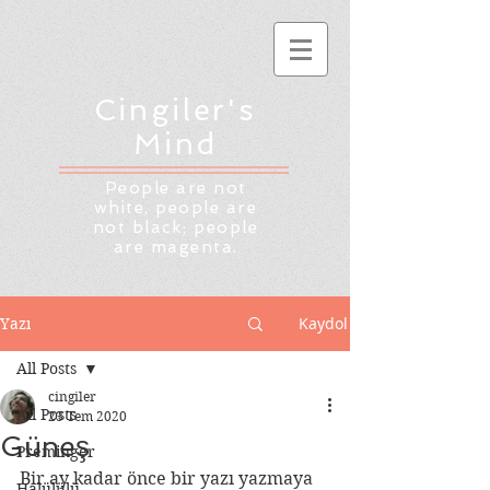
Cingiler's
Mind
People are not
white, people are
not black; people
are magenta.
Kaydol
Yazı
All Posts
cingiler
All Posts
23 Tem 2020
Güneş
Preminger
Bir ay kadar önce bir yazı yazmaya 
Halülülü