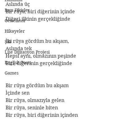
Aslında üç 
Bazı Fikirler
Bir rüya, biri diğerinin içinde 
Diğeri ilkinin gerçekliğinde
Genelimsi
Hikayeler
İki rüya gördüm bu akşam, 
Şiir
Aslında tek 
Lise Dijitasyon Projesi
Hepsi aynı, olmazının peşinde 
English Posts
Biri, diğerinin gerçekliğinde
Games
Bir rüya gördüm bu akşam 
İçinde sen  
Bir rüya, olmazıyla gelen 
Bir rüya, seninle biten 
Bir rüya, biri diğerinin içinden  