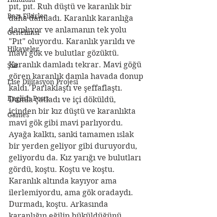
pıt, pıt. Ruh düştü ve karanlık bir 
Bazı Fikirler
daha damladı. Karanlık karanlığa 
damlıyor ve anlamanın tek yolu 
Genelimsi
"Pıt" oluyordu. Karanlık yarıldı ve 
Hikayeler
mavi gök ve bulutlar gözüktü. 
Karanlık damladı tekrar. Mavi göğü 
Şiir
gören karanlık damla havada donup 
Lise Dijitasyon Projesi
kaldı. Parlaklaştı ve şeffaflaştı. 
English Posts
Damla çatladı ve içi döküldü, 
içinden bir kız düştü ve karanlıkta 
Games
mavi gök gibi mavi parlıyordu. 
Ayağa kalktı, sanki tamamen ıslak 
bir yerden geliyor gibi duruyordu, 
geliyordu da. Kız yarığı ve bulutları 
gördü, koştu. Koştu ve koştu. 
Karanlık altında kayıyor ama 
ilerlemiyordu, ama gök oradaydı. 
Durmadı, koştu. Arkasında 
karanlığın eğilip büküldüğünü, 