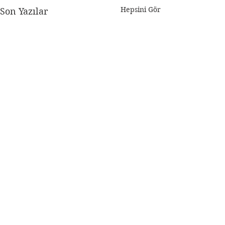
Hepsini Gör
Son Yazılar
Güneş
Bir ay kadar önce bir yazı
yazmaya kalkmıştım. Bir
Yorumlar