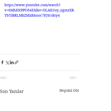
https://www.youtube.com/watch?
v=6MhKKPPUd4E&list=OLAK5uy_ngmzXR
YbTiBRLMkZMxBAuoc7lQ3rskty4
Hepsini Gör
Son Yazılar