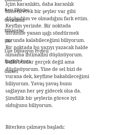
İçim karanlıktı, daha karanlık 
Bazı Fikirler
hissetirecek bir şeyler var gibi 
düşündüm ve olmadığını fark ettim. 
Genelimsi
Keyfim yerinde. Bir noktada 
Hikayeler
üstümde yanan ışığı söndürmek 
zorunda kalabileceğimi biliyorum. 
Şiir
Bir noktada bu yazıyı yazacak halde 
Lise Dijitasyon Projesi
olmama ihtimalini düşünüyorum. 
English Posts
Belki bunlar gerçek değil ama 
düşünüyorum. Yine de sel bizi de 
Games
vurana dek, keyfime bakabileceğimi 
biliyorum. Yavaş yavaş bunu 
sağlayan her şey gidecek olsa da. 
Şimdilik bir şeylerin görece iyi 
olduğunu biliyorum.
Biterken çalmaya başladı: