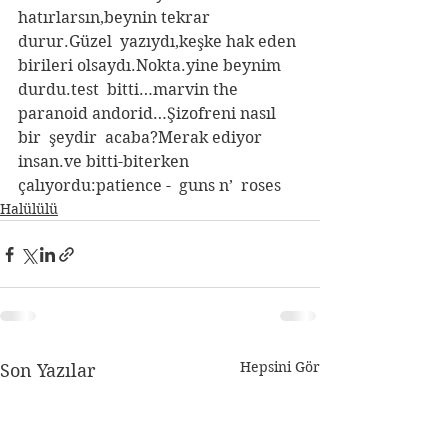
hatırlarsın,beynin tekrar  
durur.Güzel  yazıydı,keşke hak eden 
birileri olsaydı.Nokta.yine beynim  
durdu.test  bitti…marvin the 
paranoid andorid…Şizofreni nasıl 
bir  şeydir  acaba?Merak ediyor 
insan.ve bitti-biterken 
çalıyordu:patience -  guns n’  roses
Halülülü
Hepsini Gör
Son Yazılar