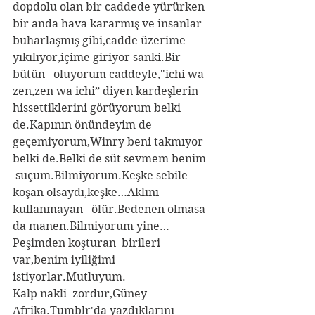
dopdolu olan bir caddede yürürken 
bir anda hava kararmış ve insanlar   
buharlaşmış gibi,cadde üzerime 
yıkılıyor,içime giriyor sanki.Bir 
bütün   oluyorum caddeyle,"ichi wa 
zen,zen wa ichi” diyen kardeşlerin   
hissettiklerini görüyorum belki 
de.Kapının önündeyim de   
geçemiyorum,Winry beni takmıyor 
belki de.Belki de süt sevmem benim  
 suçum.Bilmiyorum.Keşke sebile 
koşan olsaydı,keşke…Aklını 
kullanmayan   ölür.Bedenen olmasa 
da manen.Bilmiyorum yine…
Peşimden koşturan  birileri  
var,benim iyiliğimi 
istiyorlar.Mutluyum.
Kalp nakli  zordur,Güney  
Afrika.Tumblr'da yazdıklarını 