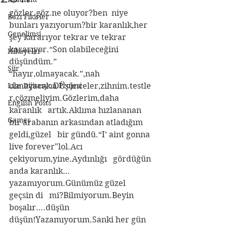
gözler.göz.ne oluyor?ben  niye 
Bazı Fikirler
bunları yazıyorum?bir karanlık,her  
Genelimsi
şey kararıyor tekrar ve tekrar  
kararıyor.“Son olabileceğini 
Hikayeler
düşündüm.”  
Şiir
“hayır,olmayacak.”,nah   
Lise Dijitasyon Projesi
olmayacak.DÜşünceler,zihnim.testle
r,çözmeliyim.Gözlerim,daha 
English Posts
karanlık   artık.Aklıma hızlananan 
Games
bir arabanın arkasından atladığım 
geldi,güzel   bir gündü.“I’ aint gonna 
live forever"lol.Acı 
çekiyorum,yine.Aydınlığı   gördüğün 
anda karanlık…
yazamıyorum.Günümüz güzel 
geçsin di   mi?Bilmiyorum.Beyin 
boşalır….düşün 
düşün!Yazamıyorum.Sanki her gün   